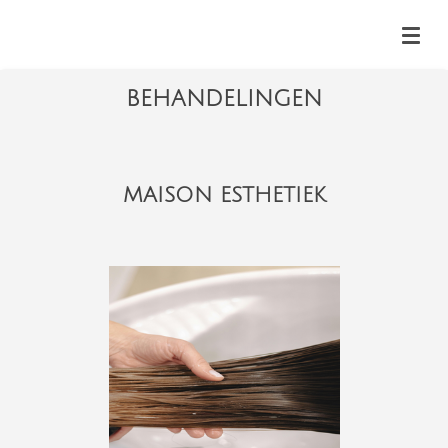
Ga
direct
naar
BEHANDELINGEN
de
hoofdinhoud
MAISON ESTHETIEK